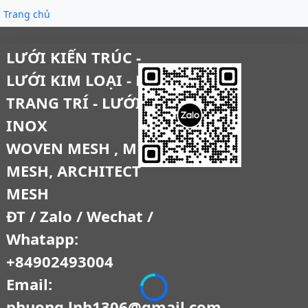
Trang chủ
LƯỚI KIẾN TRÚC -
LƯỚI KIM LOẠI - LƯỚI
TRANG TRÍ - LƯỚI
INOX
WOVEN MESH , METAL
MESH, ARCHITECT
MESH
ĐT / Zalo / Wechat /
Whatapp:
+84902493004
Email:
phuong.lnh1306@gmail.com