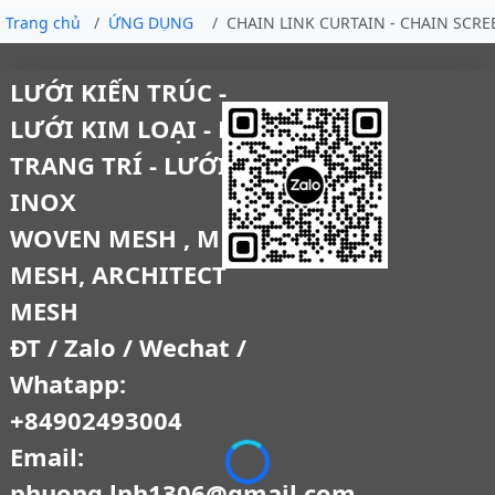
Trang chủ
ỨNG DỤNG
CHAIN LINK CURTAIN - CHAIN SCRE
LƯỚI KIẾN TRÚC -
LƯỚI KIM LOẠI - LƯỚI
TRANG TRÍ - LƯỚI
INOX
WOVEN MESH , METAL
MESH, ARCHITECT
MESH
ĐT / Zalo / Wechat /
Whatapp:
+84902493004
Email:
phuong.lnh1306@gmail.com