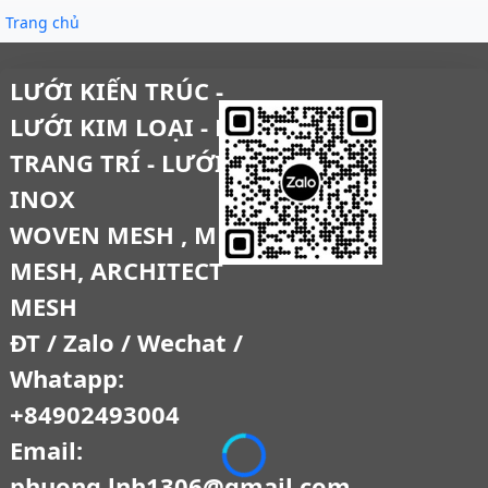
Trang chủ
LƯỚI KIẾN TRÚC -
LƯỚI KIM LOẠI - LƯỚI
TRANG TRÍ - LƯỚI
INOX
WOVEN MESH , METAL
MESH, ARCHITECT
MESH
ĐT / Zalo / Wechat /
Whatapp:
+84902493004
Email:
phuong.lnh1306@gmail.com