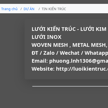
Trang chủ
DỰ ÁN
TIN KIẾN TRÚC
LƯỚI KIẾN TRÚC - LƯỚI KIM 
LƯỚI INOX
WOVEN MESH , METAL MESH,
ĐT / Zalo / Wechat / Whatap
Email: phuong.lnh1306@gma
Website: http://luoikientruc